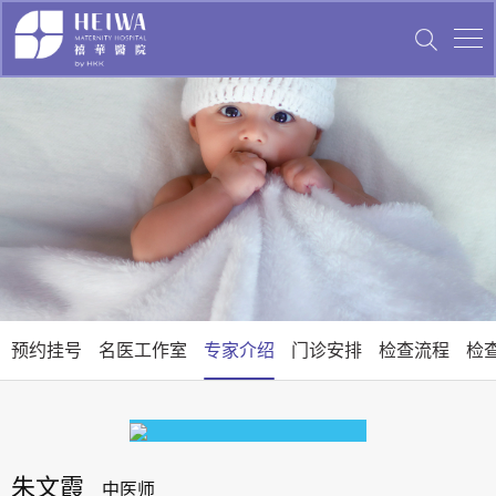
预约挂号
名医工作室
专家介绍
门诊安排
检查流程
检
朱文霞
中医师