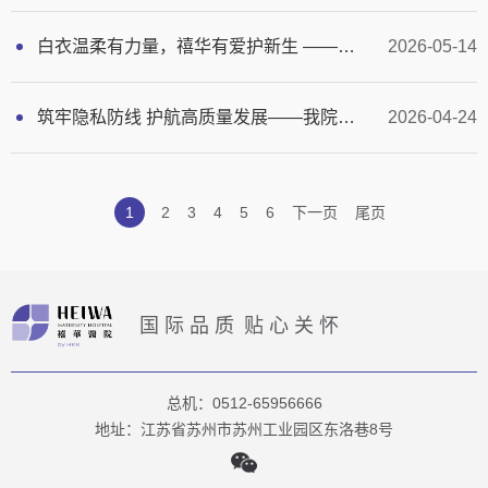
白衣温柔有力量，禧华有爱护新生 —— 护理部5・12国际护士节系列活动圆满举行
2026-05-14
筑牢隐私防线 护航高质量发展——我院召开医疗信息规范化管理与患者隐私保护专题会议
2026-04-24
1
2
3
4
5
6
下一页
尾页
国际品质
贴心关怀
总机：0512-65956666
地址：江苏省苏州市苏州工业园区东洛巷8号