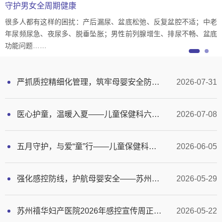
建设示范奖
守护男女全周期健康
建设示范奖
守护男女全周期健康
喜报传来！2026 年 CHCC中国医院建设奖评选结果正式公布，苏州
很多人都有这样的困扰：产后漏尿、盆底松弛、反复盆腔不适；中老
喜报传来！2026 年 CHCC中国医院建设奖评选结果正式公布，苏州
很多人都有这样的困扰：产后漏尿、盆底松弛、反复盆腔不适；中老
禧华妇产医院凭借出色的规划设计、人文环境与建设水准，荣膺第五
年尿频尿急、夜尿多、脱垂坠胀；男性前列腺增生、排尿不畅、盆底
禧华妇产医院凭借出色的规划设计、人文环境与建设水准，荣膺第五
年尿频尿急、夜尿多、脱垂坠胀；男性前列腺增生、排尿不畅、盆底
届中国美好医院建设示范奖。
功能问题……
届中国美好医院建设示范奖。
功能问题……
严抓质控精细化管理，筑牢母婴安全防线｜禧华产科6月月度质控复盘会议圆满召开
2026-07-31
医心护童，温暖入夏——儿童保健科六月活动回顾 拷贝
2026-07-08
五月守护，与爱“童”行——儿童保健科五月工作掠影
2026-06-05
强化感控防线，护航母婴安全——苏州禧华妇产医院2026年感控周系列活动圆满落幕
2026-05-29
苏州禧华妇产医院2026年感控宣传周正式启动
2026-05-22