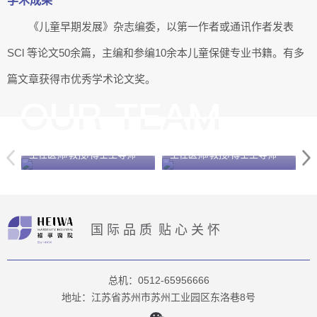
学术成果
《儿童早期发展》杂志编委，以第一作者或通讯作者发表
SCl 等论文50余篇，主编和参编10余本儿童保健专业书籍。有多
篇文章获得市优秀学术论文奖。
李红
邓学东
主任医师/教授/博士生导师
主任医师/教授/博士生导师
国际品质
贴心关怀
总机：0512-65956666
地址：江苏省苏州市苏州工业园区东洛巷8号